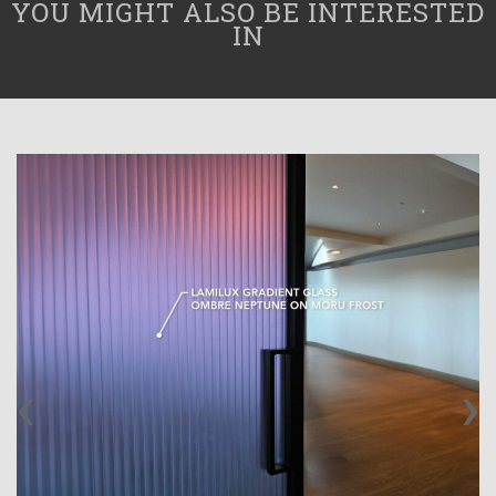
YOU MIGHT ALSO BE INTERESTED
IN
‹
›