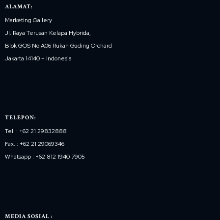
ALAMAT:
Marketing Gallery
Jl. Raya Terusan Kelapa Hybrida,
Blok GOS No.A06 Rukan Gading Orchard
Jakarta 14140 – Indonesia
TELEPON:
Tel. : +62 21 29832888
Fax. : +62 21 29069346
Whatsapp : +62 812 1940 7905
MEDIA SOSIAL :