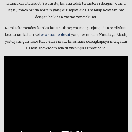
lemari kaca tersebut. Selain itu, karena tidak terdistorsi dengan warna
hijau, maka benda apapun yang disimpan didalam tetap akan terlihat
dengan baik dan warna yang akurat.
Kami rekomendasikan kalian untuk segera mengunjungi dan berdiskusi
kebutuhan kalian ke
toko kaca terdekat
yang resmi dari Himalaya Abadi,
yaitu jaringan Toko Kaca Glassmart. Informasi selengkapnya mengenai
alamat showroom ada di www.glassmart.co.id.