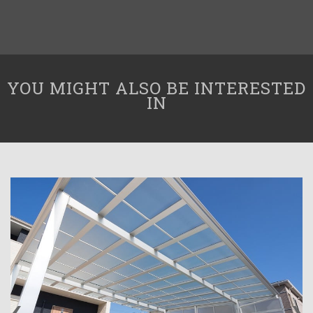
YOU MIGHT ALSO BE INTERESTED
IN
‹
›