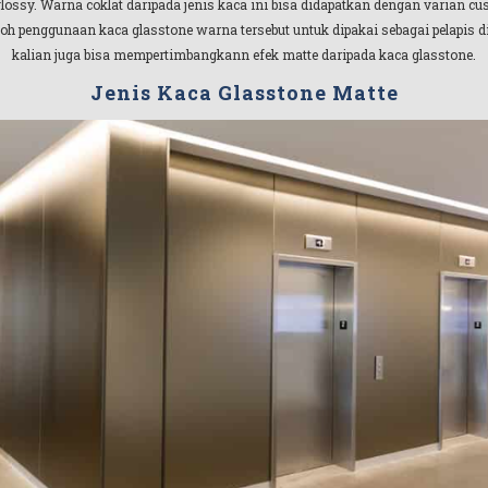
 glossy. Warna coklat daripada jenis kaca ini bisa didapatkan dengan varian 
h penggunaan kaca glasstone warna tersebut untuk dipakai sebagai pelapis d
kalian juga bisa mempertimbangkann efek matte daripada kaca glasstone.
Jenis Kaca Glasstone Matte