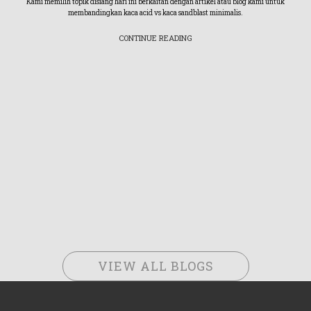
Kami memilih topik disiang hari ini berkaitan dengan artikel atau blog kami untuk
membandingkan kaca acid vs kaca sandblast minimalis.
CONTINUE READING
VIEW ALL BLOGS