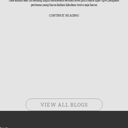
Jika kalian saat ini sedang ingin mendesain sebuah area pintu kaca lipat upvc,langkah
pertama yang harus kalian lakukan tentu saja harus
CONTINUE READING
VIEW ALL BLOGS