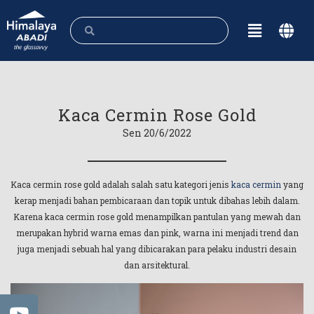
Kaca Cermin Rose Gold
Sen 20/6/2022
Kaca cermin rose gold adalah salah satu kategori jenis
kaca cermin
yang
kerap menjadi bahan pembicaraan dan topik untuk dibahas lebih dalam.
Karena kaca cermin rose gold menampilkan pantulan yang mewah dan
merupakan hybrid warna emas dan pink, warna ini menjadi trend dan
juga menjadi sebuah hal yang dibicarakan para pelaku industri desain
dan arsitektural.