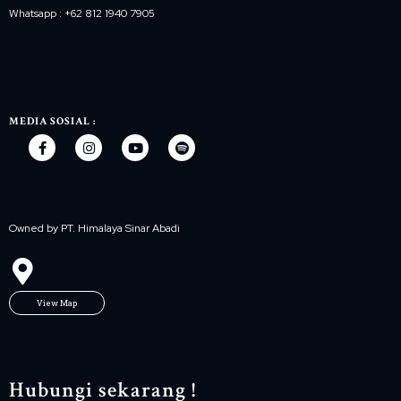
Whatsapp : +62 812 1940 7905
MEDIA SOSIAL :
Owned by PT. Himalaya Sinar Abadi
View Map
Hubungi sekarang !