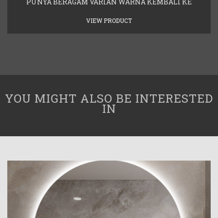
PUNYA BERAGAM VARIAN WARNA KEMBALI KE
VIEW PRODUCT
YOU MIGHT ALSO BE INTERESTED
IN