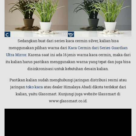
Sedangkan buat dari series kaca cermin silver, kalian bisa
menggunakan pilihan warna dari
Kaca Cermin dari Series Guardian
Ultra Mirror
. Karena saat ini ada 16 jenis warna kaca cermin, maka dari
itu kalian harus pastikan menggunakan warna yang tepat dan juga bisa
disinkronisasi untuk kebutuhan desain kalian.
Pastikan kalian sudah menghubungi jaringan distribusi resmi atau
jaringan
toko kaca
atau dealer Himalaya Abadi dikota terdekat dari
kalian, yaitu Glassmart. Kunjungi juga website Glassmart di
www.glassmart.co.id.