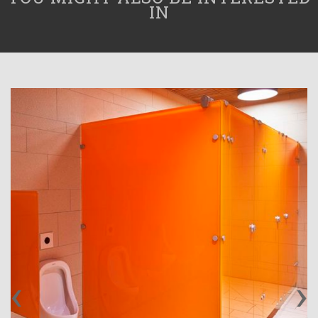
IN
‹
›