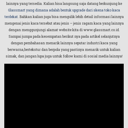
lainnya yang tersedia. Kalian bisa langsung saja datang berkunjung ke
Glassmart yang dimana adalah bentuk upgrade dari skena toko kaca
terdekat
. Bahkan kalian juga bisa mengulik lebih detail informasi lainnya
mengenai jenis kaca tersebut atau jenis – jenis ragam kaca yang lainnya
dengan menggunjungi alamat website kita di www.glassmart.co.id.
Sampai jumpa pada kesempatan berikut nya pada artikel selanjutnya
dengan pembahasan menarik lainnya seputar industri kaca yang
berwarna,bertekstur dan berpola yang pastinya menarik untuk kalian
simak, dan jangan lupa juga untuk follow kami di sosial media lainnya!