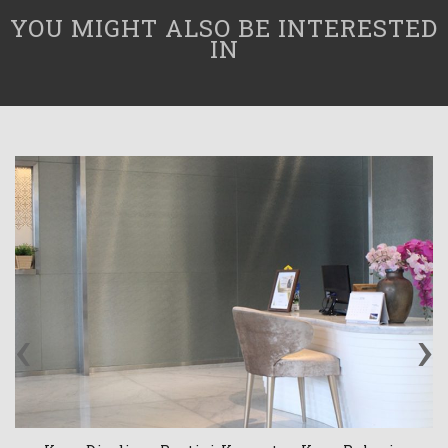
YOU MIGHT ALSO BE INTERESTED
IN
‹
›