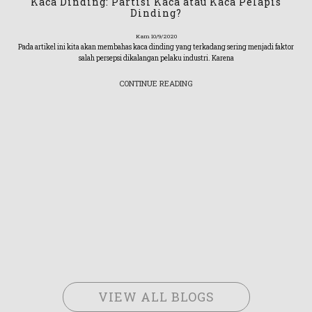
Kaca Dinding: Partisi Kaca atau Kaca Pelapis
Dinding?
Kam 10/9/2020
Pada artikel ini kita akan membahas kaca dinding yang terkadang sering menjadi faktor
salah persepsi dikalangan pelaku industri. Karena
CONTINUE READING
VIEW ALL BLOGS