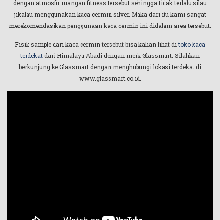
dengan atmosfir ruangan fitness tersebut sehingga tidak terlalu silau
jikalau menggunakan kaca cermin silver. Maka dari itu kami sangat
merekomendasikan penggunaan kaca cermin ini didalam area tersebut.
Fisik sample dari kaca cermin tersebut bisa kalian lihat di
toko kaca
terdekat
dari Himalaya Abadi dengan merk Glassmart. Silahkan
berkunjung ke Glassmart dengan menghubungi lokasi terdekat di
www.glassmart.co.id.