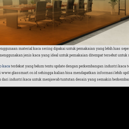
penggunaan material kaca sering dipakai untuk pemakaian yang lebih luas sepert
 menggunakan jenis kaca yang ideal untuk pemakaian ditempat tersebut untuk 
o kaca
terdekat yang belum tentu update dengan perkembangan industri kaca te
i www.glassmart.co.id sehingga kalian bisa mendapatkan informasi lebih upda
u dari industri kaca untuk menjawab tuntutan desain yang semakin berkemban