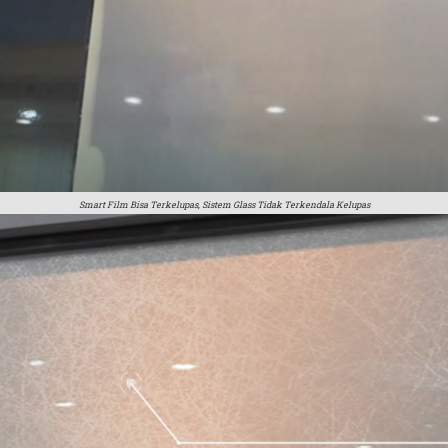
Smart Film Bisa Terkelupas, Sistem Glass Tidak Terkendala Kelupas