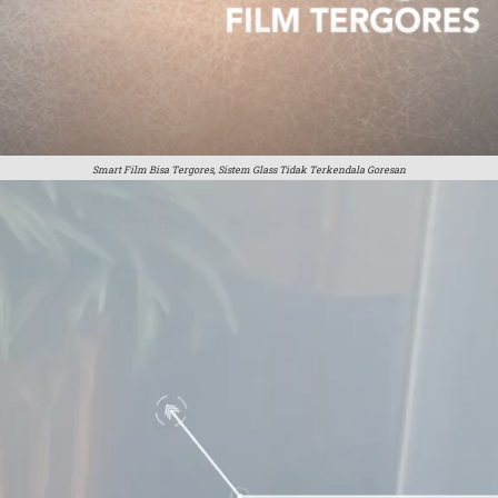
Smart Film Bisa Tergores, Sistem Glass Tidak Terkendala Goresan