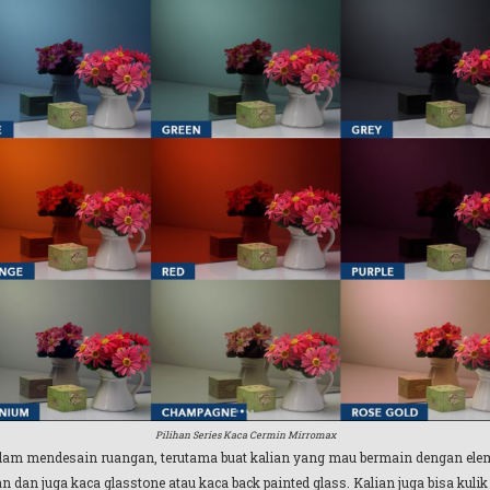
Pilihan Series Kaca Cermin Mirromax
 dalam mendesain ruangan, terutama buat kalian yang mau bermain dengan el
 dan juga kaca glasstone atau kaca back painted glass. Kalian juga bisa kuli