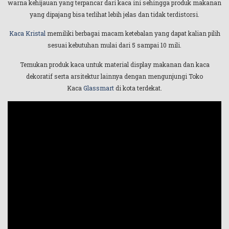
warna kehijauan yang terpancar dari kaca ini sehingga produk makanan
yang dipajang bisa terlihat lebih jelas dan tidak terdistorsi.
Kaca Kristal
memiliki berbagai macam ketebalan yang dapat kalian pilih
sesuai kebutuhan mulai dari 5 sampai 10 mili.
Temukan produk kaca untuk material display makanan dan kaca
dekoratif serta arsitektur lainnya dengan mengunjungi Toko
Kaca
Glassmart
di kota terdekat.