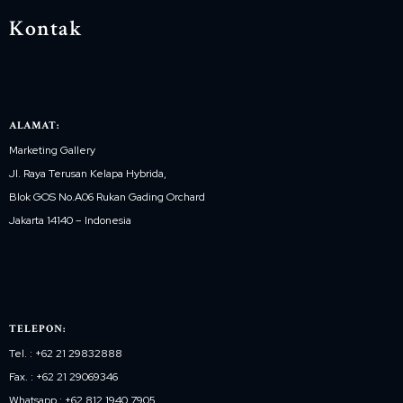
Kontak
ALAMAT:
Marketing Gallery
Jl. Raya Terusan Kelapa Hybrida,
Blok GOS No.A06 Rukan Gading Orchard
Jakarta 14140 – Indonesia
TELEPON:
Tel. : +62 21 29832888
Fax. : +62 21 29069346
Whatsapp : +62 812 1940 7905