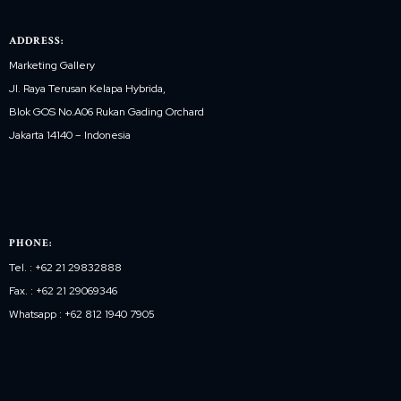
ADDRESS:
Marketing Gallery
Jl. Raya Terusan Kelapa Hybrida,
Blok GOS No.A06 Rukan Gading Orchard
Jakarta 14140 – Indonesia
PHONE:
Tel. : +62 21 29832888
Fax. : +62 21 29069346
Whatsapp : +62 812 1940 7905