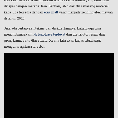
efek kilap dari kaca memberikan nuansa kemewahan yang tidak bisa
dicapai dengan material lain. Bahkan, lebih dari itu sekarang material
kaca juga tersedia dengan
efek matt
yang menjadi trending efek mewah
di tahun 2020.
Jika ada pertanyaan teknis dan diskusi lainnya, kalian juga bisa
menghubungi kami
di toko kaca terdekat
dan distributor resmi dari
group kami, yaitu Glassmart. Disana kita akan kupas lebih lanjut
mengenai aplikasi tersebut.