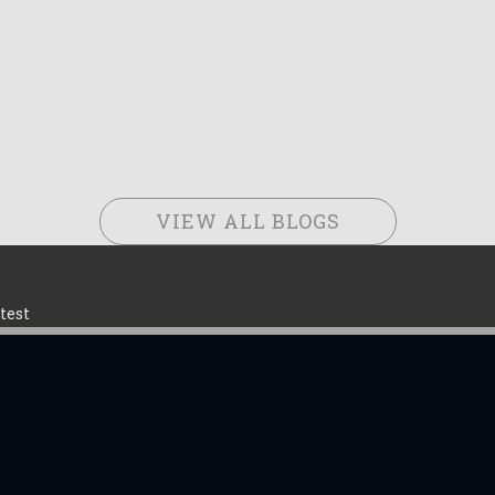
VIEW ALL BLOGS
test