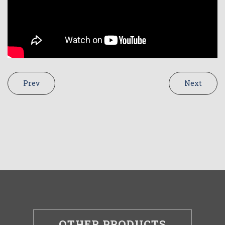
Prev
Next
OTHER PRODUCTS