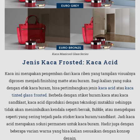
Kaca Maxicool Glass Series
Jenis Kaca Frosted: Kaca Acid
Kaca ini merupakan pengemban dari kaca riben yang tampilan visualnya
diproses menjadi finishing matte atau buram. Bagi kalian yang suka
dengan efek kaca buram, bisa pertimbangkan jenis
kaca acid
atau
kaca
tinted glass frosted
. Berbeda dengan stiker buram kaca atau kaca
sandblast, kaca acid diproduksi dengan teknologi mutakhir sehingga
tidak akan menimbulkan kendala seperti bercak, Bubble, atau mengelupas
seperti yang sering terjadi pada sticker kaca buram/sandblast. Jadi kaca
acid merupakan solusi permanen untuk kaca buram. Hadir juga dengan
beberapa varian warna yang bisa kalian sesuaikan dengan konsep
desain.