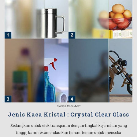
Varian Kaca Acid
Jenis Kaca Kristal : Crystal Clear Glass
Sedangkan untuk efek transparan dengan tingkat kejernihan yang
tinggi, kami rekomendasikan teman-teman untuk mencoba