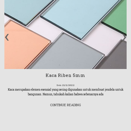
‹
›
Kaca Riben 5mm
Sen 21/2/2022
Kaca merupakan elemen esensial yang sering digunakan untuk membuat jendela untuk
bangunan. Namun, tahukah kalian bahwa sebenarnya ada
CONTINUE READING