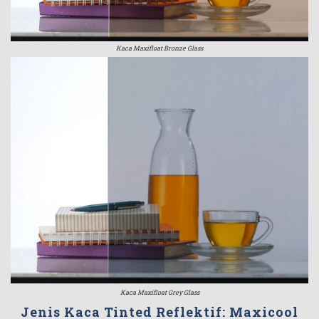
Kaca Maxifloat Bronze Glass
Kaca Maxifloat Grey Glass
Jenis Kaca Tinted Reflektif: Maxicool