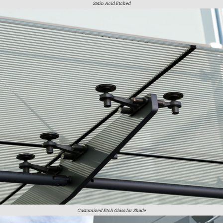
Satin Acid Etched
Customized Etch Glass for Shade