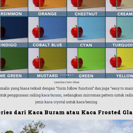
Lamilux Color Glass
s yang biasa terkait dengan “form follow function” dan juga “easy to maintena
ntuk penggunaan railing
kaca buram
, sedangkan mirromax pattern untuk rail
jenis
kaca crystal
untuk kaca bening.
eries dari Kaca Buram atau Kaca Frosted Gla