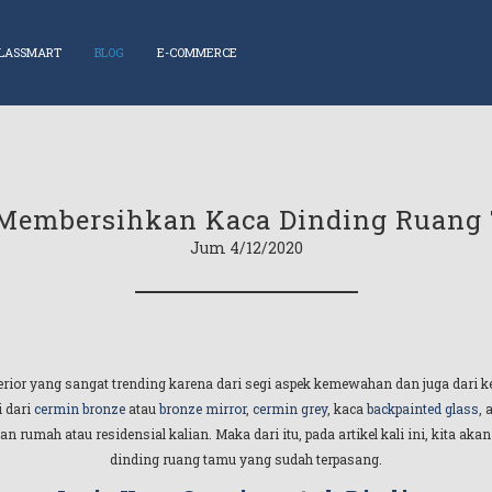
LASSMART
BLOG
E-COMMERCE
 Membersihkan Kaca Dinding Ruang
Jum 4/12/2020
rior yang sangat trending karena dari segi aspek kemewahan dan juga dari k
i dari
cermin bronze
atau
bronze mirror
,
cermin grey
, kaca
backpainted glass
, 
n rumah atau residensial kalian. Maka dari itu, pada artikel kali ini, kita 
dinding ruang tamu yang sudah terpasang.