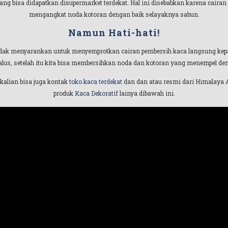
g bisa didapatkan disupermarket terdekat. Hal ini disebabkan karena caira
mengangkat noda kotoran dengan baik selayaknya sabun.
Namun Hati-hati!
a tidak menyarankan untuk menyemprotkan cairan pembersih kaca langsung kepa
lus, setelah itu kita bisa membersihkan noda dan kotoran yang menempel de
 kalian bisa juga kontak
toko kaca terdekat
dan dan atau resmi dari Himalaya A
produk
Kaca Dekoratif
lainya dibawah ini.