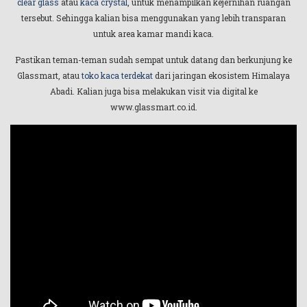
clear glass
atau
kaca crystal
, untuk menampilkan kejernihan ruangan
tersebut. Sehingga kalian bisa menggunakan yang lebih transparan
untuk area kamar mandi kaca.
Pastikan teman-teman sudah sempat untuk datang dan berkunjung ke
Glassmart, atau
toko kaca terdekat
dari jaringan ekosistem Himalaya
Abadi. Kalian juga bisa melakukan visit via digital ke
www.glassmart.co.id.