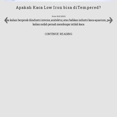
Apakah Kaca Low Iron bisa diTempered?
‹
›
Sen 11/1/2021
Jika kalian bergerak diindustri interior, arsitektur, atau bahkan industri kaca aquarium, pasti
kalian sudah pernah mendengar istilah kaca
CONTINUE READING