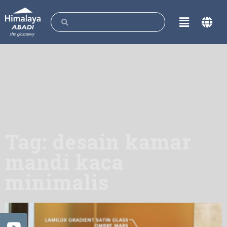
Tag: desain kamar
mandi kaca
minimalis