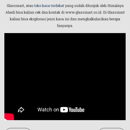
Glassmart, atau
toko kaca terdekat
yang sudah ditunjuk oleh Himalaya
Abadi bisa kalian cek dan kontak di www.glassmart.co.id. Di Glassmart
kalian bisa eksplorasi jenis kaca ini dan mengkalkulasikan berapa
biayanya.