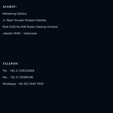
ALAMAT:
Marketing Gallery
Jl. Raya Terusan Kelapa Hybrida,
Blok GOS No.A06 Rukan Gading Orchard
Jakarta 14140 – Indonesia
TELEPON:
Tel. : +62 21 29832888
Fax. : +62 21 29069346
Whatsapp : +62 812 1940 7905