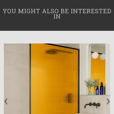
YOU MIGHT ALSO BE INTERESTED
IN
‹
›