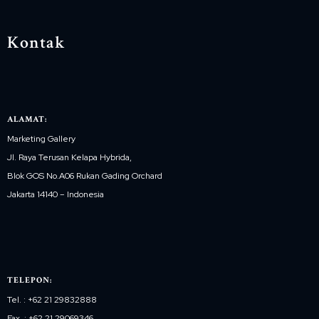
Kontak
ALAMAT:
Marketing Gallery
Jl. Raya Terusan Kelapa Hybrida,
Blok GOS No.A06 Rukan Gading Orchard
Jakarta 14140 – Indonesia
TELEPON:
Tel. : +62 21 29832888
Fax. : +62 21 29069346