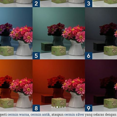
perti
cermin warna
,
cermin antik
, ataupun
cermin silver
yang selaras dengan t