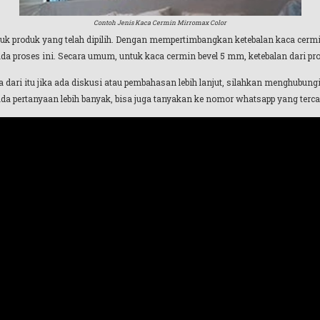
Contoh Jenis Kaca Cermin Mirromax Color
uk produk yang telah dipilih. Dengan mempertimbangkan ketebalan kaca cermi
da proses ini. Secara umum, untuk kaca cermin bevel 5 mm, ketebalan dari pro
dari itu jika ada diskusi atau pembahasan lebih lanjut, silahkan menghubung
ada pertanyaan lebih banyak, bisa juga tanyakan ke nomor whatsapp yang terca