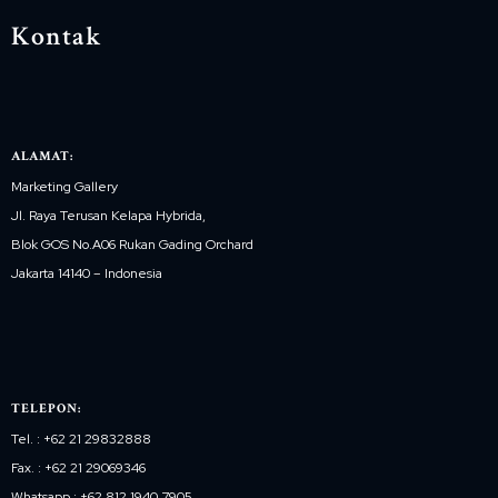
Kontak
ALAMAT:
Marketing Gallery
Jl. Raya Terusan Kelapa Hybrida,
Blok GOS No.A06 Rukan Gading Orchard
Jakarta 14140 – Indonesia
TELEPON:
Tel. : +62 21 29832888
Fax. : +62 21 29069346
Whatsapp : +62 812 1940 7905