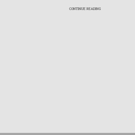
CONTINUE READING
 Meter?
i sering muncul
 berbicara
test