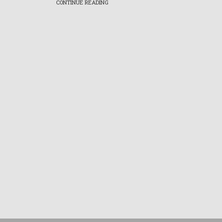
CONTINUE READING
Ukur
Sebelum menent
penting 