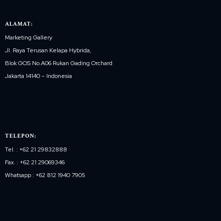
ALAMAT:
Marketing Gallery
Jl. Raya Terusan Kelapa Hybrida,
Blok GOS No.A06 Rukan Gading Orchard
Jakarta 14140 – Indonesia
TELEPON:
Tel. : +62 21 29832888
Fax. : +62 21 29069346
Whatsapp : +62 812 1940 7905