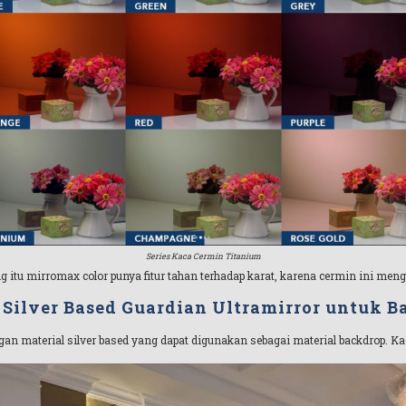
Series Kaca Cermin Titanium
itu mirromax color punya fitur tahan terhadap karat, karena cermin ini meng
 Silver Based Guardian Ultramirror untuk B
an material silver based yang dapat digunakan sebagai material backdrop. Ka