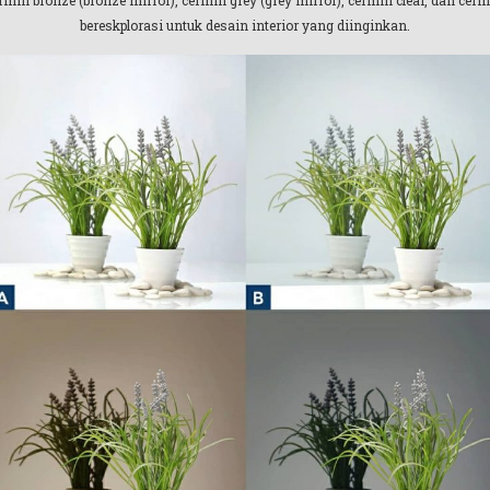
rmin bronze (bronze mirror), cermin grey (grey mirror), cermin clear, dan cer
bereskplorasi untuk desain interior yang diinginkan.