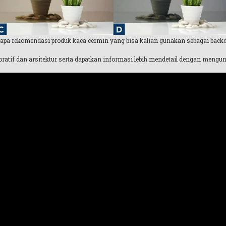
apa rekomendasi produk kaca cermin yang bisa kalian gunakan sebagai back
atif dan arsitektur serta dapatkan informasi lebih mendetail dengan mengu