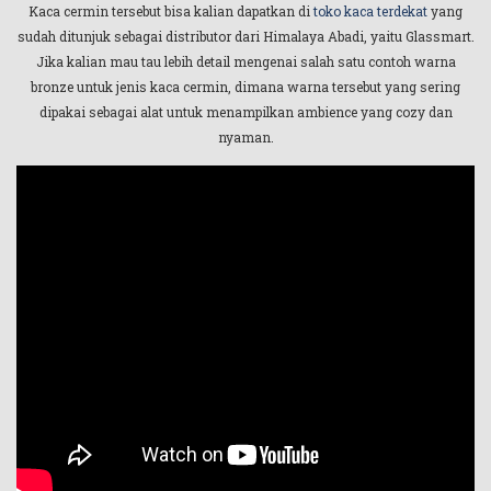
Kaca cermin tersebut bisa kalian dapatkan di
toko kaca terdekat
yang
sudah ditunjuk sebagai distributor dari Himalaya Abadi, yaitu Glassmart.
Jika kalian mau tau lebih detail mengenai salah satu contoh warna
bronze untuk jenis kaca cermin, dimana warna tersebut yang sering
dipakai sebagai alat untuk menampilkan ambience yang cozy dan
nyaman.