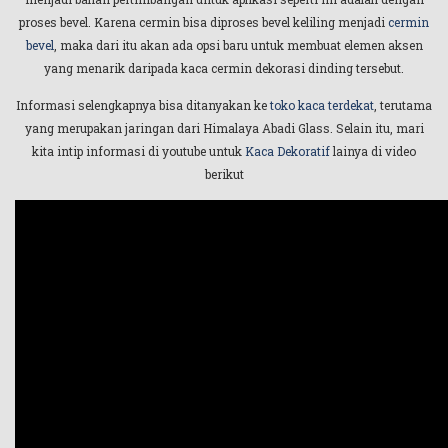
proses bevel. Karena cermin bisa diproses bevel keliling menjadi
cermin
bevel
, maka dari itu akan ada opsi baru untuk membuat elemen aksen
yang menarik daripada kaca cermin dekorasi dinding tersebut.
Informasi selengkapnya bisa ditanyakan ke
toko kaca terdekat
, terutama
yang merupakan jaringan dari Himalaya Abadi Glass. Selain itu, mari
kita intip informasi di youtube untuk
Kaca Dekoratif
lainya di video
berikut