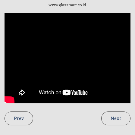
www.glassmart.co.id.
Prev
Next