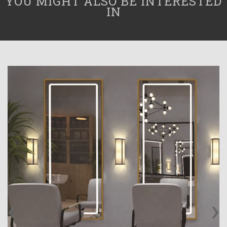
YOU MIGHT ALSO BE INTERESTED
IN
‹
›