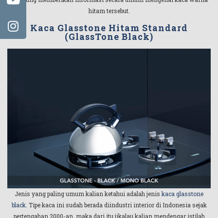
hitam tersebut.
Kaca Glasstone Hitam Standard
(GlassTone Black)
Jenis yang paling umum kalian ketahui adalah jenis
kaca glasstone
black
. Tipe kaca ini sudah berada diindustri interior di Indonesia sejak
pertengahan 2000-an, maka dari itu jikalau kalian mendengar istilah