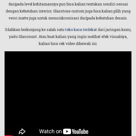
daripada level kehitamannya pun bisa kalian tentukan sendiri sesuai
dengan kebutuhan interior. Glasstone custom juga bisa kalian pilih yang
versi matte juga untuk mensinkronisasi daripada kebutuhan desain.
Silahkan berkunjung ke salah satu
toko kaca terdekat
dari jaringan kami,
yaitu Glassmart. Atau buat kalian yang ingin melihat efek visualnya,
kalian bisa cek video dibawah ini.