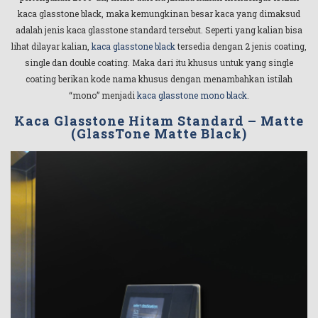
kaca glasstone black, maka kemungkinan besar kaca yang dimaksud
adalah jenis kaca glasstone standard tersebut. Seperti yang kalian bisa
lihat dilayar kalian,
kaca glasstone black
tersedia dengan 2 jenis coating,
single dan double coating. Maka dari itu khusus untuk yang single
coating berikan kode nama khusus dengan menambahkan istilah
“mono” menjadi
kaca glasstone mono black
.
Kaca Glasstone Hitam Standard – Matte
(GlassTone Matte Black)