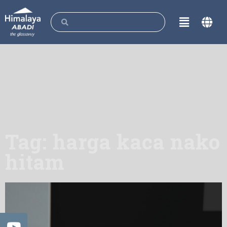
Tag: harga kaca nako
hitam