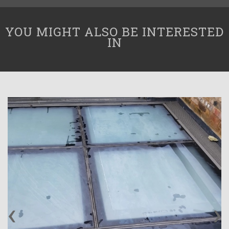
YOU MIGHT ALSO BE INTERESTED
IN
‹
›