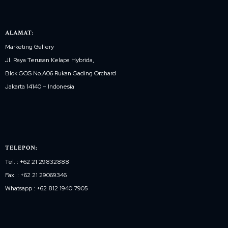
ALAMAT:
Marketing Gallery
Jl. Raya Terusan Kelapa Hybrida,
Blok GOS No.A06 Rukan Gading Orchard
Jakarta 14140 – Indonesia
TELEPON:
Tel. : +62 21 29832888
Fax. : +62 21 29069346
Whatsapp : +62 812 1940 7905