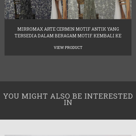
MIRROMAX ARTE CERMIN MOTIF ANTIK YANG
TERSEDIA DALAM BERAGAM MOTIF. KEMBALI KE
VIEW PRODUCT
YOU MIGHT ALSO BE INTERESTED
IN