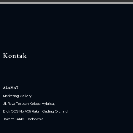
Kontak
ALAMAT:
Marketing Gallery
Jl. Raya Terusan Kelapa Hybrida,
Blok GOS No.A06 Rukan Gading Orchard
Jakarta 14140 – Indonesia