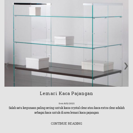
‹
›
Lemari Kaca Pajangan
Sen 8/11/2021
Salah satu kegunaan paling sering untuk kaca crystal clear atau kaca extra clear adalah
sebagai kaca untuk di area lemari kaca pajangan
CONTINUE READING