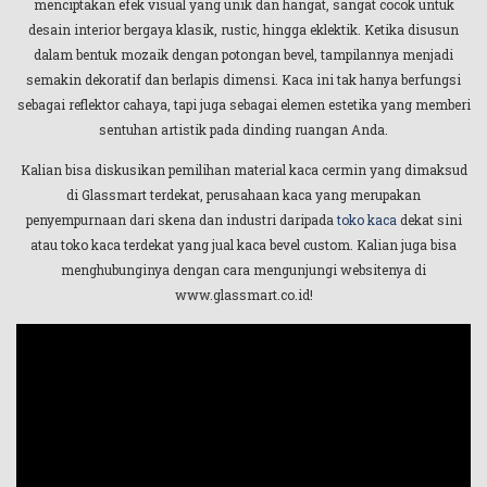
menciptakan efek visual yang unik dan hangat, sangat cocok untuk
desain interior bergaya klasik, rustic, hingga eklektik. Ketika disusun
dalam bentuk mozaik dengan potongan bevel, tampilannya menjadi
semakin dekoratif dan berlapis dimensi. Kaca ini tak hanya berfungsi
sebagai reflektor cahaya, tapi juga sebagai elemen estetika yang memberi
sentuhan artistik pada dinding ruangan Anda.
Kalian bisa diskusikan pemilihan material kaca cermin yang dimaksud
di Glassmart terdekat, perusahaan kaca yang merupakan
penyempurnaan dari skena dan industri daripada
toko kaca
dekat sini
atau toko kaca terdekat yang jual kaca bevel custom. Kalian juga bisa
menghubunginya dengan cara mengunjungi websitenya di
www.glassmart.co.id!