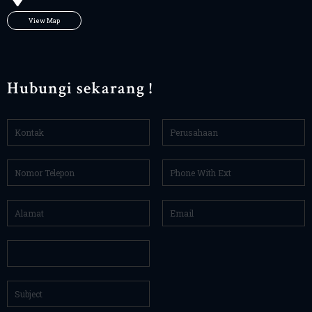
View Map
Hubungi sekarang !