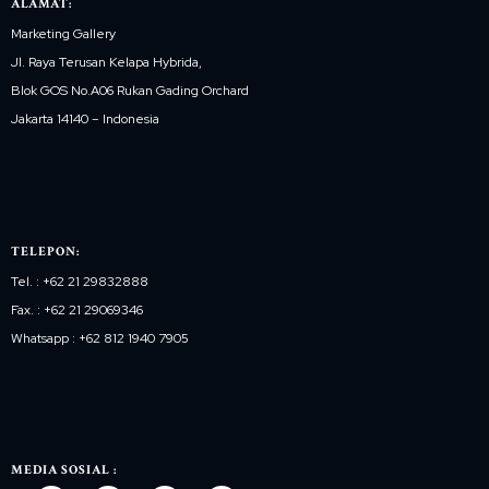
ALAMAT:
Marketing Gallery
Jl. Raya Terusan Kelapa Hybrida,
Blok GOS No.A06 Rukan Gading Orchard
Jakarta 14140 – Indonesia
TELEPON:
Tel. : +62 21 29832888
Fax. : +62 21 29069346
Whatsapp : +62 812 1940 7905
MEDIA SOSIAL :