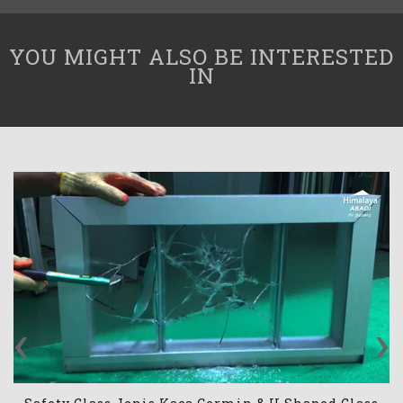
YOU MIGHT ALSO BE INTERESTED
IN
‹
›