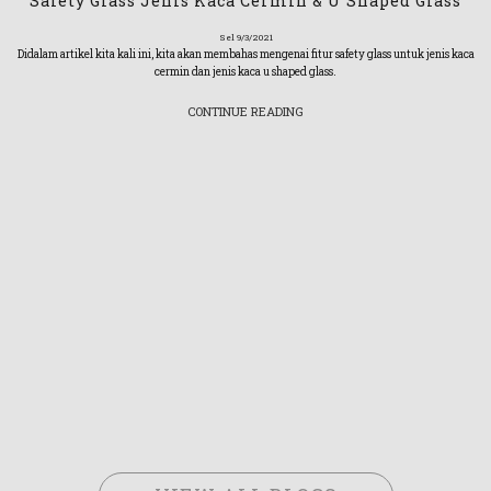
Safety Glass Jenis Kaca Cermin & U Shaped Glass
Sel 9/3/2021
Didalam artikel kita kali ini, kita akan membahas mengenai fitur safety glass untuk jenis kaca
cermin dan jenis kaca u shaped glass.
CONTINUE READING