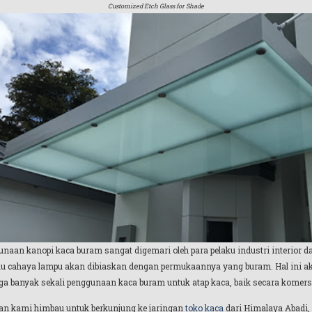
Customized Etch Glass for Shade
naan kanopi kaca buram sangat digemari oleh para pelaku industri interior 
au cahaya lampu akan dibiaskan dengan permukaannya yang buram. Hal ini ak
ga banyak sekali penggunaan kaca buram untuk atap kaca, baik secara komer
lian kami himbau untuk berkunjung ke jaringan
toko kaca
dari Himalaya Abadi, 