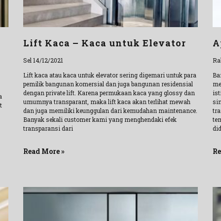
Lift Kaca – Kaca untuk Elevator
A
Sel 14/12/2021
Ra
Lift kaca atau kaca untuk elevator sering digemari untuk para
Ba
pemilik bangunan komersial dan juga bangunan residensial
me
dengan private lift. Karena permukaan kaca yang glossy dan
ist
a
umumnya transparant, maka lift kaca akan terlihat mewah
sin
t
dan juga memiliki keunggulan dari kemudahan maintenance.
tr
Banyak sekali customer kami yang menghendaki efek
te
transparansi dari
did
Read More »
Re