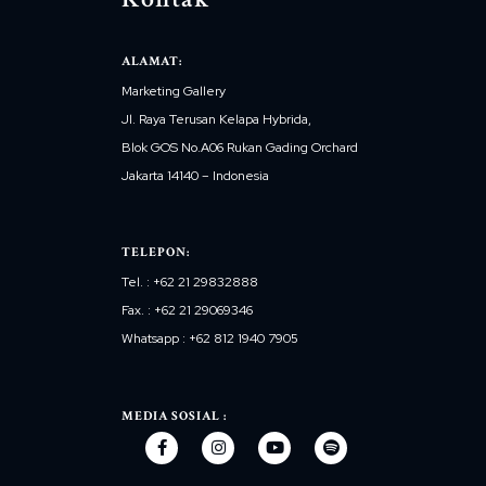
ALAMAT:
Marketing Gallery
Jl. Raya Terusan Kelapa Hybrida,
Blok GOS No.A06 Rukan Gading Orchard
Jakarta 14140 – Indonesia
TELEPON:
Tel. : +62 21 29832888
Fax. : +62 21 29069346
Whatsapp : +62 812 1940 7905
MEDIA SOSIAL :