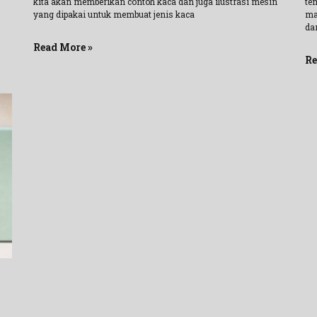
kita akan memberikan contoh kaca dan juga ilustrasi mesin
tem
yang dipakai untuk membuat jenis kaca
ma
dan
Read More »
Re