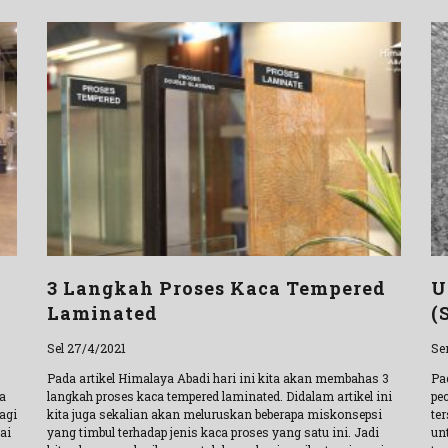
a
3 Langkah Proses Kaca Tempered
U
Laminated
(
Sel 27/4/2021
Se
Pada artikel Himalaya Abadi hari ini kita akan membahas 3
Pa
ga
langkah proses kaca tempered laminated. Didalam artikel ini
pe
agi
kita juga sekalian akan meluruskan beberapa miskonsepsi
te
ai
yang timbul terhadap jenis kaca proses yang satu ini. Jadi
un