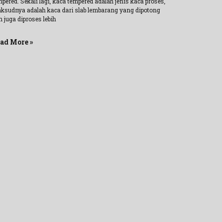
pered. Sekali lagi, kaca tempered adalah jenis kaca proses,
ksudnya adalah kaca dari slab lembarang yang dipotong
 juga diproses lebih
ad More »