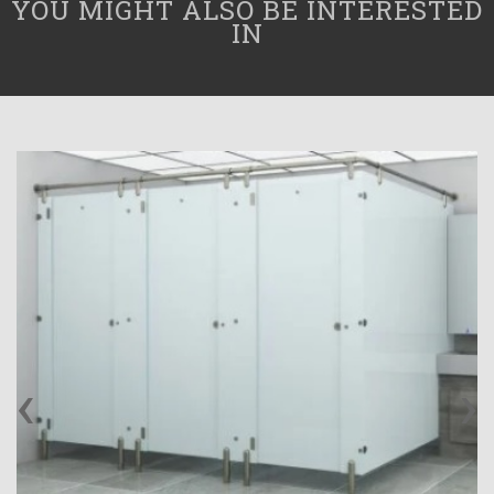
YOU MIGHT ALSO BE INTERESTED
IN
‹
›