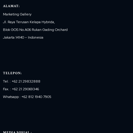
ALAMAT:
Marketing Gallery
Jl. Raya Terusan Kelapa Hybrida,
Blok GOS No.A06 Rukan Gading Orchard
Jakarta 14140 – Indonesia
TELEPON:
Tel. : +62 21 29832888
Fax. : +62 21 29069346
Whatsapp : +62 812 1940 7905
MEDIA SOSIAL :