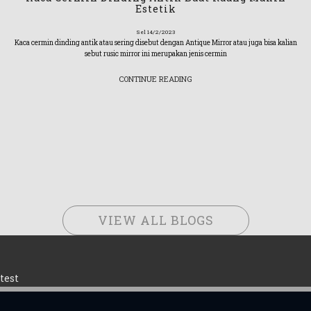
Estetik
Sel 14/2/2023
Kaca cermin dinding antik atau sering disebut dengan Antique Mirror atau juga bisa kalian
sebut rusic mirror ini merupakan jenis cermin
CONTINUE READING
VIEW ALL BLOGS
test