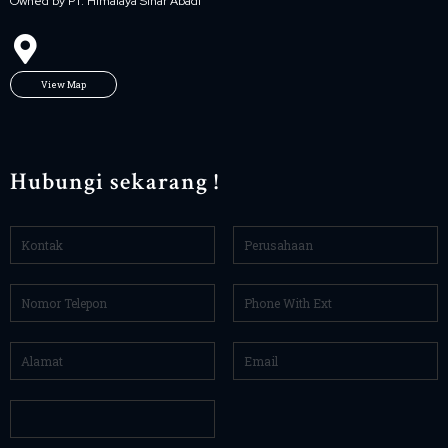
Owned by PT. Himalaya Sinar Abadi
View Map
Hubungi sekarang !