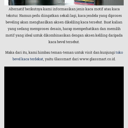
Alternatif berikutnya kami informasikan jenis kaca motif atau kaca
tekstur. Namun perlu diingatkan sekali lagi, kaca jendela yang diproses
beveling akan menghasilkan aksen dikeliling kaca tersebut. Buat kalian
yang sedang memproses desain, harap memperhatikan dan memilih
motif yang ideal untuk dikombinasikan dengan aksen keliling daripada
kaca bevel tersebut.
Maka dari itu, kami himbau teman-teman untuk visit dan kunjungi
toko
bevel kaca terdekat
, yaitu Glassmart dari www.glassmart.co.id.