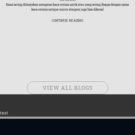
Sen 3/4/2023
Kami sering ditanyakan mengenai kaca cermin antik atau yang sering disapa dengan nama
kaca cermin antique mirror ataupun juga bisa dikenal
CONTINUE READING
VIEW ALL BLOGS
test