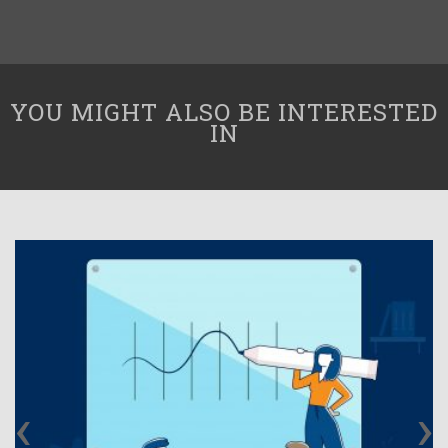
YOU MIGHT ALSO BE INTERESTED
IN
‹
›