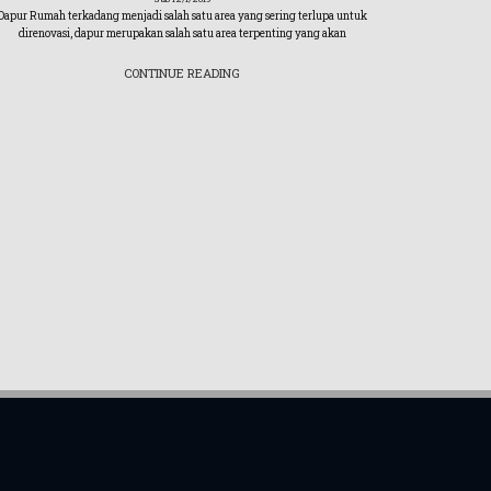
Dapur Rumah terkadang menjadi salah satu area yang sering terlupa untuk
2017, Gl
direnovasi, dapur merupakan salah satu area terpenting yang akan
CONTINUE READING