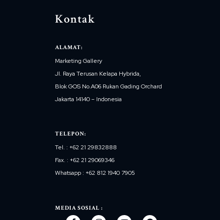
Kontak
ALAMAT:
Marketing Gallery
Jl. Raya Terusan Kelapa Hybrida,
Blok GOS No.A06 Rukan Gading Orchard
Jakarta 14140 – Indonesia
TELEPON:
Tel. : +62 21 29832888
Fax. : +62 21 29069346
Whatsapp : +62 812 1940 7905
MEDIA SOSIAL :