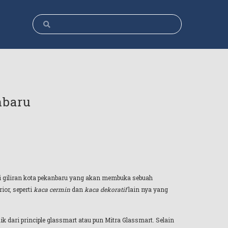
nbaru
ini giliran kota pekanbaru yang akan membuka sebuah
or, seperti
kaca cermin
dan
kaca dekoratif
lain nya yang
k dari principle glassmart atau pun Mitra Glassmart. Selain