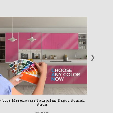
›
5 Tips Merenovasi Tampilan Dapur Rumah
Pamera
Anda
https:/
Sab 12/1/2019