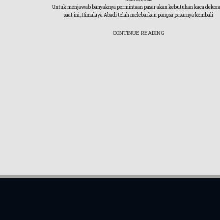
rtisipasi di
Untuk menjawab banyaknya permintaan pasar akan kebutuhan kaca dekora
sia 2019
saat ini, Himalaya Abadi telah melebarkan pangsa pasarnya kembali
CONTINUE READING
test