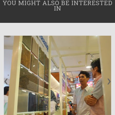
YOU MIGHT ALSO BE INTERESTED
IN
‹
›