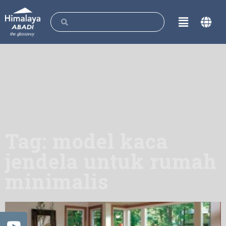
Tag: model kaca
jendela untuk rumah
minimalis