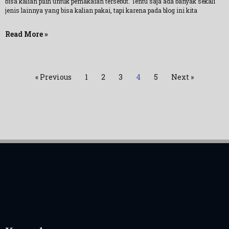
bisa kalian pilih untuk pemakaian tersebut. Tentu saja ada banyak sekali
jenis lainnya yang bisa kalian pakai, tapi karena pada blog ini kita
Read More »
« Previous
1
2
3
4
5
Next »