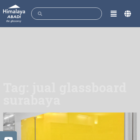
Tag: jual glassboard
surabaya