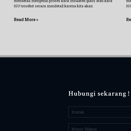
mendetail mengenai proses kaca insulated glass atau kaca
me
IGU tersebut secara mendetail karena kita akan
IG
Read More »
Re
Hubungi sekarang !