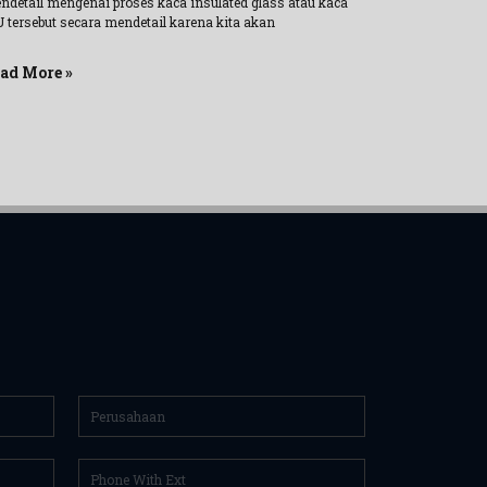
ndetail mengenai proses kaca insulated glass atau kaca
U tersebut secara mendetail karena kita akan
ad More »