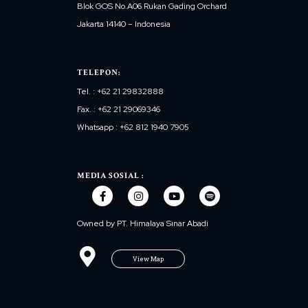
Blok GOS No.A06 Rukan Gading Orchard
Jakarta 14140 – Indonesia
TELEPON:
Tel. : +62 21 29832888
Fax. : +62 21 29069346
Whatsapp : +62 812 1940 7905
MEDIA SOSIAL :
Owned by PT. Himalaya Sinar Abadi
View Map