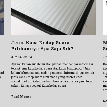
Jenis Kaca Kedap Suara
M
Pilihannya Apa Saja Sih?
S
Jum 14/6/2024
Ju
Apakah kalian sudah tau atau pernah mendengar informasi
Ka
terkait jenis kaca kedap suara atau kaca Soundproof? Jika
ke
asi
kalian belum tau atau sedang mencari informasi juga terkait
di
a
jenis kaca kedap suara atau biasa yang disebut kaca
Te
m
soundproof ini, kalian sedang berapa dalam area yang tepat
ka
sekali. Kenapa begitu? Kaca kedap suara
me
be
Read More »
Re