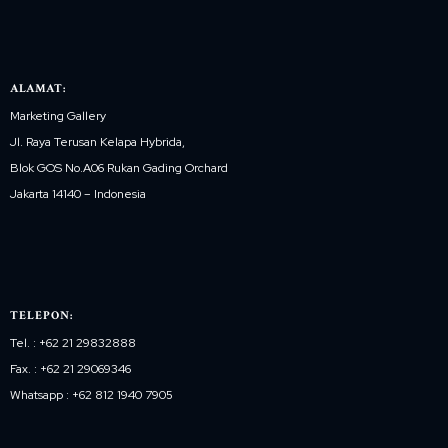
ALAMAT:
Marketing Gallery
Jl. Raya Terusan Kelapa Hybrida,
Blok GOS No.A06 Rukan Gading Orchard
Jakarta 14140 – Indonesia
TELEPON:
Tel. : +62 21 29832888
Fax. : +62 21 29069346
Whatsapp : +62 812 1940 7905